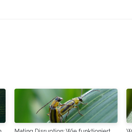
Produkte
Forschung
Über uns
Kontakt
n
Mating Disruption: Wie funktioniert
W