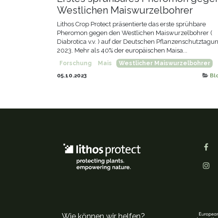
Westlichen Maiswurzelbohrer
Lithos Crop Protect präsentierte das erste sprühbare
Pheromon gegen den Westlichen Maiswurzelbohrer (
Diabrotica v.v. ) auf der Deutschen Pflanzenschutztagu
2023. Mehr als 40% der europäischen Maisa...
Forschung
Mais
Westlicher Maiswurzelbohrer
05.10.2023
Bl
Wie können wir helfen?