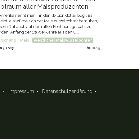
lbtraum aller Maisproduzenten
Amerika nennt man ihn den „billion dollar bug“. Es
eint, als würde sich der Maiswurzelbohrer bemühen,
sem Ruf auch auf dem alten Kontinent gerecht zu
den. Anfang der 1990er-Jahre aus den U...
orschung
Mais
Westlicher Maiswurzelbohrer
04.2023
Blog
•
Impressum
•
Datenschutzerklärung
•