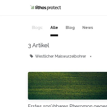
Home
Blog
Blogs:
Alle
Blog
News
3 Artikel
Westlicher Maiswurzelbohrer
×
Erstes sprühbares Pheromon gege