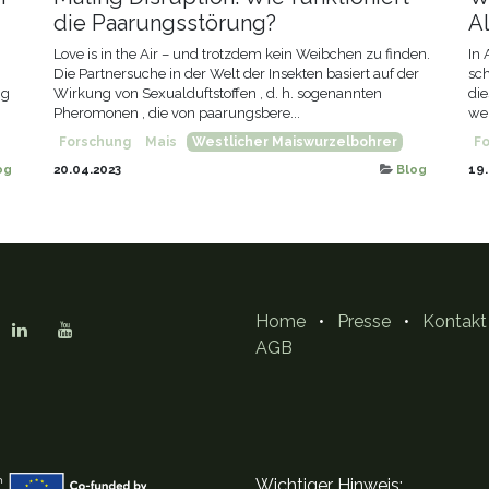
die Paarungsstörung?
A
Love is in the Air – und trotzdem kein Weibchen zu finden.
In 
Die Partnersuche in der Welt der Insekten basiert auf der
sch
ng
Wirkung von Sexualduftstoffen , d. h. sogenannten
die
Pheromonen , die von paarungsbere...
wer
Forschung
Mais
Westlicher Maiswurzelbohrer
F
og
20.04.2023
Blog
19.
Home
•
Presse
•
Kontakt
AGB
Wichtiger Hinweis: