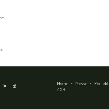
net
t
og
Home
•
Presse
•
Kontakt
AGB