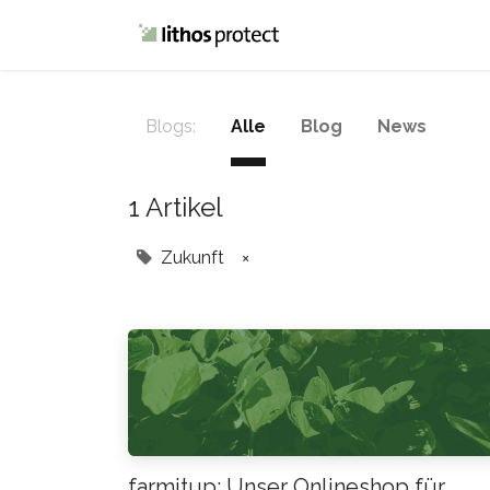
Home
Blog
Blogs:
Alle
Blog
News
1 Artikel
Zukunft
×
farmitup: Unser Onlineshop für